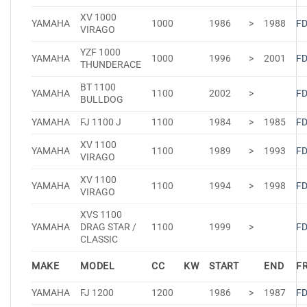
XV 1000
YAMAHA
1000
1986
>
1988
F
VIRAGO
YZF 1000
YAMAHA
1000
1996
>
2001
F
THUNDERACE
BT 1100
YAMAHA
1100
2002
>
F
BULLDOG
YAMAHA
FJ 1100 J
1100
1984
>
1985
F
XV 1100
YAMAHA
1100
1989
>
1993
F
VIRAGO
XV 1100
YAMAHA
1100
1994
>
1998
F
VIRAGO
XVS 1100
YAMAHA
DRAG STAR /
1100
1999
>
F
CLASSIC
MAKE
MODEL
CC
KW
START
END
F
YAMAHA
FJ 1200
1200
1986
>
1987
F