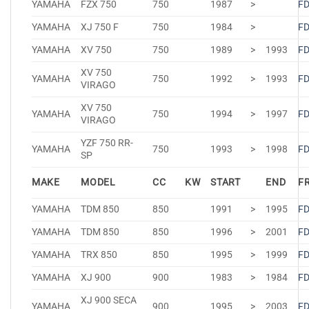
YAMAHA
FZX 750
750
1987
>
F
YAMAHA
XJ 750 F
750
1984
>
F
YAMAHA
XV 750
750
1989
>
1993
F
XV 750
YAMAHA
750
1992
>
1993
F
VIRAGO
XV 750
YAMAHA
750
1994
>
1997
F
VIRAGO
YZF 750 RR-
YAMAHA
750
1993
>
1998
F
SP
MAKE
MODEL
CC
KW
START
END
F
YAMAHA
TDM 850
850
1991
>
1995
F
YAMAHA
TDM 850
850
1996
>
2001
F
YAMAHA
TRX 850
850
1995
>
1999
F
YAMAHA
XJ 900
900
1983
>
1984
F
XJ 900 SECA
YAMAHA
900
1995
>
2003
F