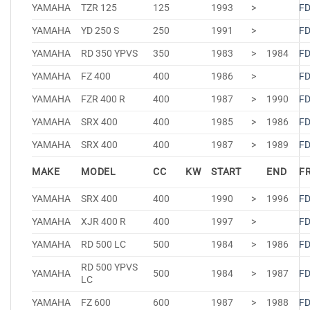
YAMAHA
TZR 125
125
1993
>
F
YAMAHA
YD 250 S
250
1991
>
F
YAMAHA
RD 350 YPVS
350
1983
>
1984
F
YAMAHA
FZ 400
400
1986
>
F
YAMAHA
FZR 400 R
400
1987
>
1990
F
YAMAHA
SRX 400
400
1985
>
1986
F
YAMAHA
SRX 400
400
1987
>
1989
F
MAKE
MODEL
CC
KW
START
END
F
YAMAHA
SRX 400
400
1990
>
1996
F
YAMAHA
XJR 400 R
400
1997
>
F
YAMAHA
RD 500 LC
500
1984
>
1986
F
RD 500 YPVS
YAMAHA
500
1984
>
1987
F
LC
YAMAHA
FZ 600
600
1987
>
1988
F