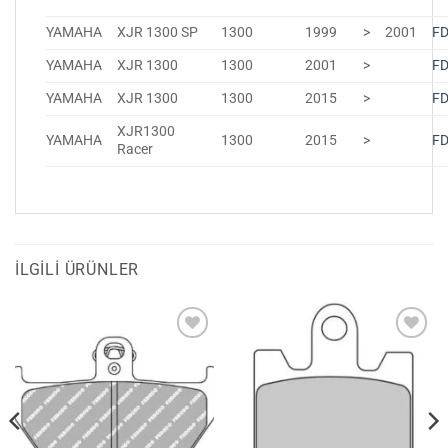
YAMAHA
XJR 1300 SP
1300
1999
>
2001
F
YAMAHA
XJR 1300
1300
2001
>
F
YAMAHA
XJR 1300
1300
2015
>
F
XJR1300
YAMAHA
1300
2015
>
F
Racer
İLGILI ÜRÜNLER
Favorilerime
Favorilerime
Ekle
Ekle