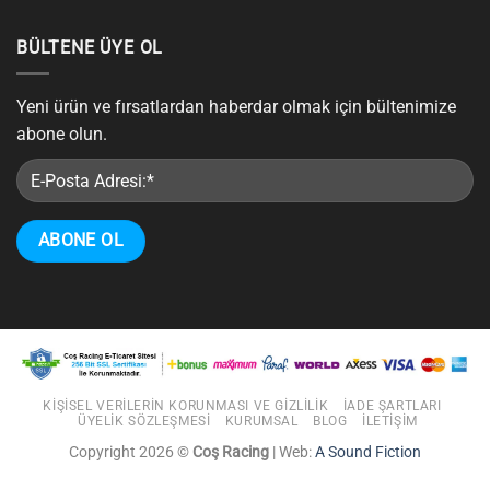
BÜLTENE ÜYE OL
Yeni ürün ve fırsatlardan haberdar olmak için bültenimize
abone olun.
KIŞISEL VERILERIN KORUNMASI VE GIZLILIK
İADE ŞARTLARI
ÜYELIK SÖZLEŞMESI
KURUMSAL
BLOG
İLETIŞIM
Copyright 2026 ©
Coş Racing
| Web:
A Sound Fiction