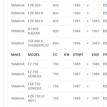
YAMAHA
FZR 600
600
1989
>
F
YAMAHA
FZR 600 R
600
1990
>
F
YAMAHA
FZR 600 R
600
1991
>
1995
F
XJ 600
YAMAHA
600
1984
>
1991
F
RADIAN
YZF 600 R
YAMAHA
600
1996
>
2003
F
THUNDERCAT
MAKE
MODEL
CC
KW
START
END
F
YAMAHA
FZ 750
750
1985
>
1986
F
FZ 750
YAMAHA
750
1987
>
1988
F
GENESIS
FZR 750
YAMAHA
750
1987
>
F
GENESIS
FZR 750 (O
YAMAHA
750
1989
>
1991
F
W01)