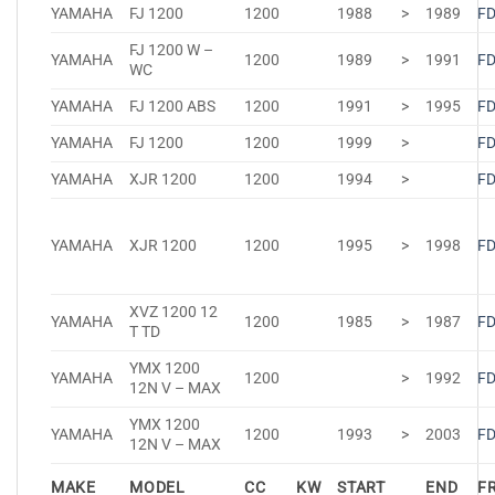
YAMAHA
FJ 1200
1200
1988
>
1989
F
FJ 1200 W –
YAMAHA
1200
1989
>
1991
F
WC
YAMAHA
FJ 1200 ABS
1200
1991
>
1995
F
YAMAHA
FJ 1200
1200
1999
>
F
YAMAHA
XJR 1200
1200
1994
>
F
YAMAHA
XJR 1200
1200
1995
>
1998
F
XVZ 1200 12
YAMAHA
1200
1985
>
1987
F
T TD
YMX 1200
YAMAHA
1200
>
1992
F
12N V – MAX
YMX 1200
YAMAHA
1200
1993
>
2003
F
12N V – MAX
MAKE
MODEL
CC
KW
START
END
F