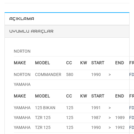
AÇIKLAMA
UYUMLU ARAÇLAR
NORTON
MAKE
MODEL
CC
KW
START
END
F
NORTON
COMMANDER
580
1990
>
F
YAMAHA
MAKE
MODEL
CC
KW
START
END
F
YAMAHA
125 BIKAN
125
1991
>
F
YAMAHA
TZR 125
125
1987
>
1989
F
YAMAHA
TZR 125
125
1990
>
1992
F