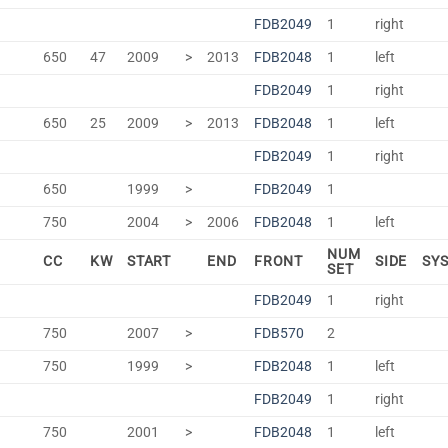
FDB2049
1
right
650
47
2009
>
2013
FDB2048
1
left
FDB2049
1
right
650
25
2009
>
2013
FDB2048
1
left
FDB2049
1
right
650
1999
>
FDB2049
1
750
2004
>
2006
FDB2048
1
left
NUM
CC
KW
START
END
FRONT
SIDE
SY
SET
FDB2049
1
right
750
2007
>
FDB570
2
750
1999
>
FDB2048
1
left
FDB2049
1
right
750
2001
>
FDB2048
1
left