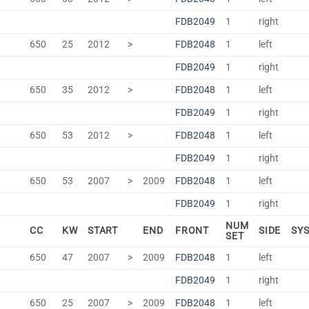
FDB2049
1
right
650
25
2012
>
FDB2048
1
left
FDB2049
1
right
650
35
2012
>
FDB2048
1
left
FDB2049
1
right
650
53
2012
>
FDB2048
1
left
FDB2049
1
right
650
53
2007
>
2009
FDB2048
1
left
FDB2049
1
right
NUM
CC
KW
START
END
FRONT
SIDE
SY
SET
650
47
2007
>
2009
FDB2048
1
left
FDB2049
1
right
650
25
2007
>
2009
FDB2048
1
left