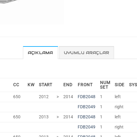
AÇIKLAMA
UYUMLU ARAÇLAR
NUM
CC
KW
START
END
FRONT
SIDE
SY
SET
650
2012
>
2014
FDB2048
1
left
FDB2049
1
right
650
2013
>
2014
FDB2048
1
left
FDB2049
1
right