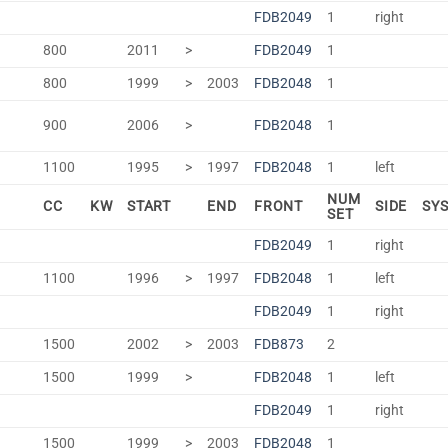
FDB2049
1
right
800
2011
>
FDB2049
1
800
1999
>
2003
FDB2048
1
900
2006
>
FDB2048
1
1100
1995
>
1997
FDB2048
1
left
NUM
CC
KW
START
END
FRONT
SIDE
SY
SET
FDB2049
1
right
1100
1996
>
1997
FDB2048
1
left
FDB2049
1
right
1500
2002
>
2003
FDB873
2
1500
1999
>
FDB2048
1
left
FDB2049
1
right
1500
1999
>
2003
FDB2048
1