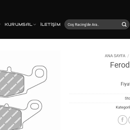
Ara:
KURUMSAL
İLETIŞIM
ANA SAYFA
/
Fero
Favorilerime
Ekle
Fiya
St
Kategori