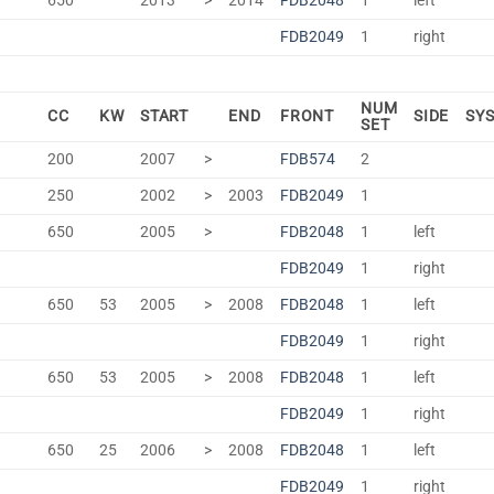
650
2013
>
2014
FDB2048
1
left
FDB2049
1
right
NUM
CC
KW
START
END
FRONT
SIDE
SY
SET
200
2007
>
FDB574
2
250
2002
>
2003
FDB2049
1
650
2005
>
FDB2048
1
left
FDB2049
1
right
650
53
2005
>
2008
FDB2048
1
left
FDB2049
1
right
650
53
2005
>
2008
FDB2048
1
left
FDB2049
1
right
650
25
2006
>
2008
FDB2048
1
left
FDB2049
1
right