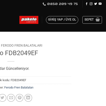
0850 209 49 75
GIRIŞ YAP / ÜYE OL
SEPET
FERODO FREN BALATALARI
do FDB2049EF
tlar Güncelleniyor.
ok kodu:
FDB2049EF
ler:
Ferodo Fren Balataları