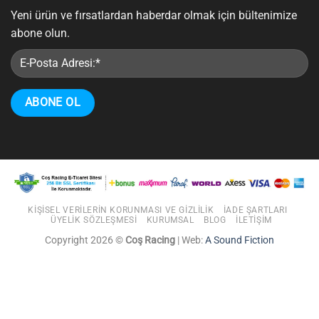
Yeni ürün ve fırsatlardan haberdar olmak için bültenimize
abone olun.
KIŞISEL VERILERIN KORUNMASI VE GIZLILIK
İADE ŞARTLARI
ÜYELIK SÖZLEŞMESI
KURUMSAL
BLOG
İLETIŞIM
Copyright 2026 ©
Coş Racing
| Web:
A Sound Fiction