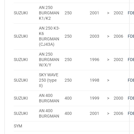
AN 250
SUZUKI
BURGMAN
250
2001
>
2002
FD
K1/K2
AN 250 K3-
K6
SUZUKI
250
2003
>
2006
FD
BURGMAN
(CJ43A)
AN 250
SUZUKI
BURGMAN
250
1996
>
2002
FD
W/X/Y
SKY WAVE
SUZUKI
250 (type
250
1998
>
FD
II)
AN 400
SUZUKI
400
1999
>
2000
FD
BURGMAN
AN 400
SUZUKI
400
2001
>
2006
FD
BURGMAN
SYM