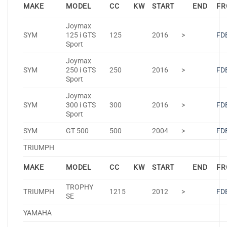
MAKE
MODEL
CC
KW
START
END
FR
Joymax
SYM
125 i GTS
125
2016
>
FD
Sport
Joymax
SYM
250 i GTS
250
2016
>
FD
Sport
Joymax
SYM
300 i GTS
300
2016
>
FD
Sport
SYM
GT 500
500
2004
>
FD
TRIUMPH
MAKE
MODEL
CC
KW
START
END
FR
TROPHY
TRIUMPH
1215
2012
>
FD
SE
YAMAHA