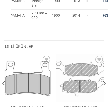
YAMAHA
Midnight
1900
2013
>
FD
Star
XV 1900 A
YAMAHA
1900
2014
>
FD
CFD
İLGILI ÜRÜNLER
Favorilerime
Favorilerime
Ekle
Ekle
FERODO FREN BALATALARI
FERODO FREN BALATALARI