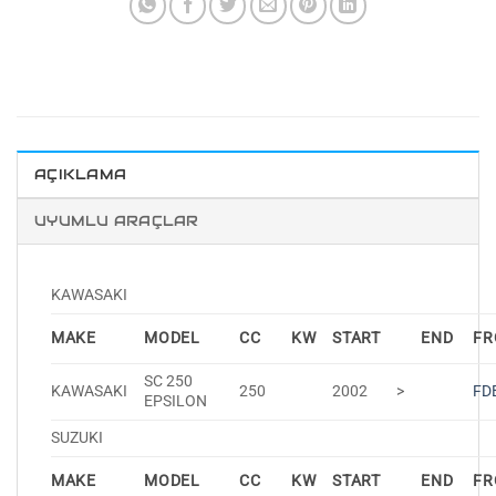
AÇIKLAMA
UYUMLU ARAÇLAR
KAWASAKI
MAKE
MODEL
CC
KW
START
END
FR
SC 250
KAWASAKI
250
2002
>
FD
EPSILON
SUZUKI
MAKE
MODEL
CC
KW
START
END
FR