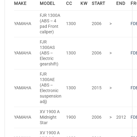
MAKE
MODEL
CC
KW
START
END
FR
FJR 1300A
(ABS – 4
YAMAHA
1300
2006
>
FD
pad Front
caliper)
FJR
1300AS
YAMAHA
(ABS –
1300
2006
>
FD
Electric
gearshift)
FJR
1300AE
(ABS –
YAMAHA
1300
2015
>
FD
Electronic
suspension
adj)
XV 1900 A
YAMAHA
Midnight
1900
2006
>
2012
FD
Star
XV 1900 A