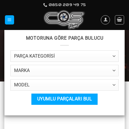
İçeriğe
0850 209 49 75
atla
MOTORUNA GÖRE PARÇA BULUCU