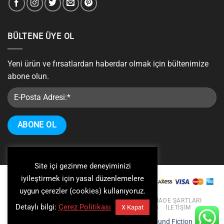
BÜLTENE ÜYE OL
Yeni ürün ve fırsatlardan haberdar olmak için bültenimize
abone olun.
Site içi gezinme deneyiminizi
iyileştirmek için yasal düzenlemelere
uygun çerezler (cookies) kullanıyoruz.
KIŞISEL VERILERIN KORUNMASI VE GIZLILIK
İADE ŞARTLARI
Detaylı bilgi:
Çerez Politikası
X Kapat
ÜYELIK SÖZLEŞMESI
KURUMSAL
BLOG
İLETIŞIM
Copyright 2026 ©
Coş Racing
| Web:
A Sound Fiction