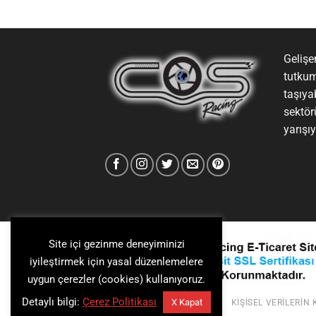
Gelişen
tutkum
taşıya
sektör
yarışı
Site içi gezinme deneyiminizi
iyileştirmek için yasal düzenlemelere
uygun çerezler (cookies) kullanıyoruz.
Detaylı bilgi:
Çerez Politikası
X Kapat
KIŞISEL VERILERIN