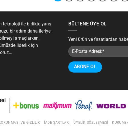
 teknoloji ile birlikte yarış
BÜLTENE ÜYE OL
uzu bir adım daha ileriye
bilmeyi amaçlarken,
Yeni ürün ve fırsatlardan hab
ümüzde liderlik için
yoruz…
 KORUNMASI VE GIZLILIK
İADE ŞARTLARI
ÜYELIK SÖZLEŞMESI
KURUMS