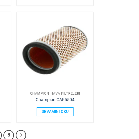
rime
Favorilerime
Ekle
CHAMPION HAVA FILTRELERI
Champion CAF5504
DEVAMINI OKU
8