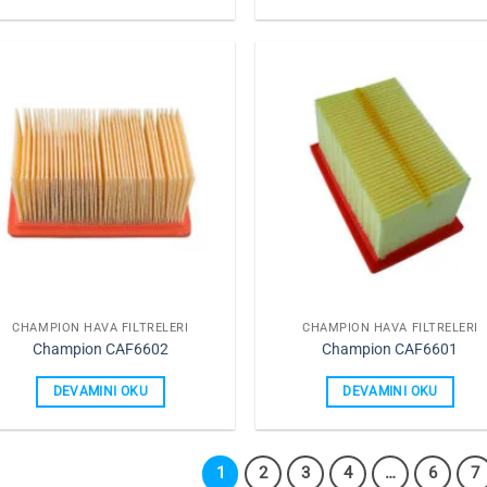
Favorilerime
Favorile
Ekle
Ekle
CHAMPION HAVA FILTRELERI
CHAMPION HAVA FILTRELERI
Champion CAF6602
Champion CAF6601
DEVAMINI OKU
DEVAMINI OKU
1
2
3
4
…
6
7