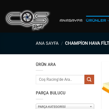
İçeriğe
atla
ANASAYFA
ÜRÜNLER
ANA SAYFA
/
CHAMPION HAVA FILT
ÜRÜN ARA
Ara:
PARÇA BULUCU
PARÇA KATEGORİSİ