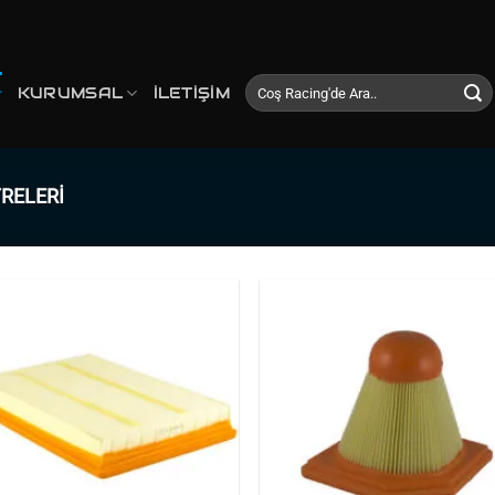
Ara:
KURUMSAL
İLETIŞIM
RELERI
Favorilerime
Favorile
Ekle
Ekle