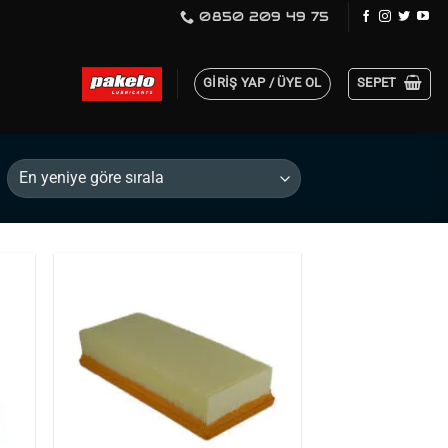
0850 209 49 75
GIRIŞ YAP / ÜYE OL
SEPET
rime
Favorilerime
Ekle