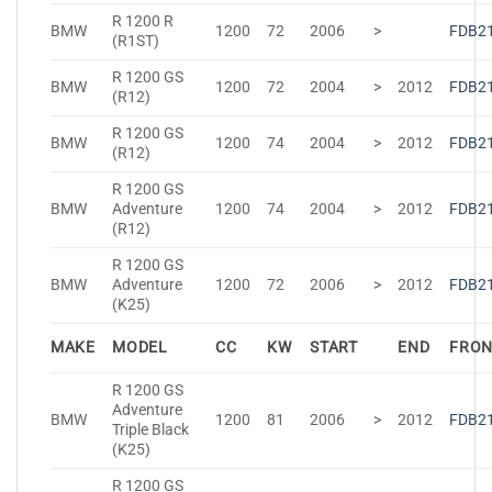
R 1200 R
BMW
1200
72
2006
>
FDB2
(R1ST)
R 1200 GS
BMW
1200
72
2004
>
2012
FDB2
(R12)
R 1200 GS
BMW
1200
74
2004
>
2012
FDB2
(R12)
R 1200 GS
BMW
Adventure
1200
74
2004
>
2012
FDB2
(R12)
R 1200 GS
BMW
Adventure
1200
72
2006
>
2012
FDB2
(K25)
MAKE
MODEL
CC
KW
START
END
FRO
R 1200 GS
Adventure
BMW
1200
81
2006
>
2012
FDB2
Triple Black
(K25)
R 1200 GS