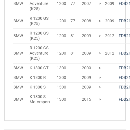
BMW
Adventure
1200
77
2007
>
2009
FDB2
(K25)
R 1200 GS
BMW
1200
77
2008
>
2009
FDB2
(K25)
R 1200 GS
BMW
1200
81
2009
>
2012
FDB2
(K25)
R 1200 GS
BMW
Adventure
1200
81
2009
>
2012
FDB2
(K25)
BMW
K 1300 GT
1300
2009
>
FDB2
BMW
K 1300 R
1300
2009
>
FDB2
BMW
K 1300 S
1300
2009
>
FDB2
K 1300 S
BMW
1300
2015
>
FDB2
Motorsport