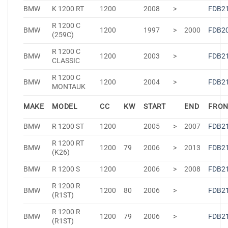
BMW
K 1200 RT
1200
2008
>
FDB2
R 1200 C
BMW
1200
1997
>
2000
FDB2
(259C)
R 1200 C
BMW
1200
2003
>
FDB2
CLASSIC
R 1200 C
BMW
1200
2004
>
FDB2
MONTAUK
MAKE
MODEL
CC
KW
START
END
FRO
BMW
R 1200 ST
1200
2005
>
2007
FDB2
R 1200 RT
BMW
1200
79
2006
>
2013
FDB2
(K26)
BMW
R 1200 S
1200
2006
>
2008
FDB2
R 1200 R
BMW
1200
80
2006
>
FDB2
(R1ST)
R 1200 R
BMW
1200
79
2006
>
FDB2
(R1ST)