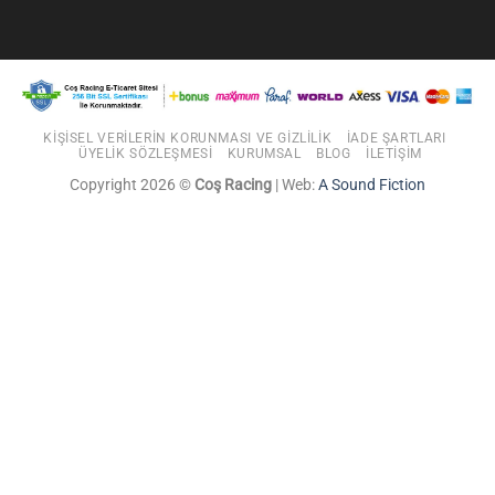
KIŞISEL VERILERIN KORUNMASI VE GIZLILIK
İADE ŞARTLARI
ÜYELIK SÖZLEŞMESI
KURUMSAL
BLOG
İLETIŞIM
Copyright 2026 ©
Coş Racing
| Web:
A Sound Fiction