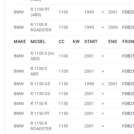
R 1100 RT
BMW
1100
1995
>
2001
FDB2
(ABS)
R 1100 R
BMW
1100
1995
>
2000
FDB2
ROADSTER
MAKE
MODEL
CC
KW
START
END
FRO
R 1100 S (no
BMW
1100
2001
>
FDB2
ABS)
R 1100 S
BMW
1100
2001
>
FDB2
ABS
BMW
R 1150 GS
1150
1998
>
2001
FDB2
BMW
R 1150 GS
1150
2001
>
FDB2
BMW
R 1150 R
1150
2001
>
FDB2
BMW
R 1150 RT
1150
2001
>
FDB2
R 1150 R
BMW
1150
2001
>
FDB2
ROADSTER