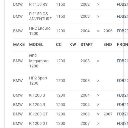
BMW
R 1150 RS
1150
2002
>
FDB2
R 1150 GS
BMW
1150
2003
>
FDB2
ADVENTURE
HP2 Enduro
BMW
1200
2004
>
2006
FDB2
1200
MAKE
MODEL
CC
KW
START
END
FRO
HP2
BMW
Megamoto
1200
2008
>
FDB2
1200
HP2 Sport
BMW
1200
2008
>
FDB2
1200
BMW
K 1200 S
1200
2004
>
FDB2
BMW
K 1200 R
1200
2004
>
FDB2
BMW
K 1200 GT
1200
2003
>
2007
FDB2
BMW
K 1200 GT
1200
2007
>
FDB2