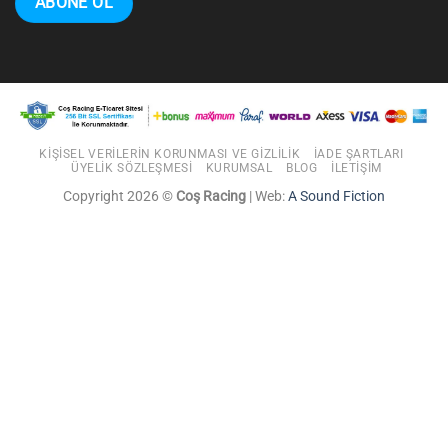
KIŞISEL VERILERIN KORUNMASI VE GIZLILIK
İADE ŞARTLARI
ÜYELIK SÖZLEŞMESI
KURUMSAL
BLOG
İLETIŞIM
Copyright 2026 ©
Coş Racing
| Web:
A Sound Fiction