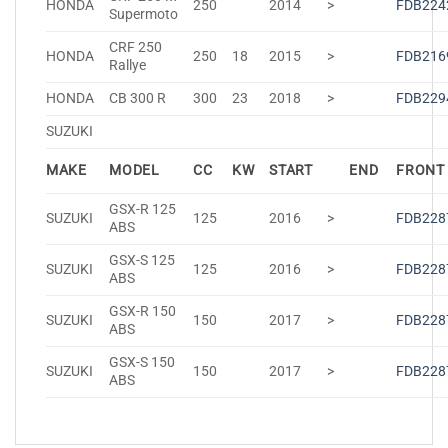
HONDA
250
2014
>
FDB224
Supermoto
CRF 250
HONDA
250
18
2015
>
FDB216
Rallye
HONDA
CB 300 R
300
23
2018
>
FDB229
SUZUKI
MAKE
MODEL
CC
KW
START
END
FRONT
GSX-R 125
SUZUKI
125
2016
>
FDB228
ABS
GSX-S 125
SUZUKI
125
2016
>
FDB228
ABS
GSX-R 150
SUZUKI
150
2017
>
FDB228
ABS
GSX-S 150
SUZUKI
150
2017
>
FDB228
ABS