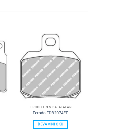
ime
Favorilerime
Ekle
FERODO FREN BALATALARI
Ferodo FDB2074EF
DEVAMINI OKU