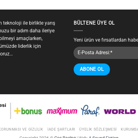
 teknoloji ile birlikte yarış
BÜLTENE ÜYE OL
uzu bir adım daha ileriye
bilmeyi amaçlarken,
Yeni ürün ve fırsatlardan hab
ümüzde liderlik için
yoruz…
 KORUNMASI VE GIZLILIK
İADE ŞARTLARI
ÜYELIK SÖZLEŞMESI
KURUMS