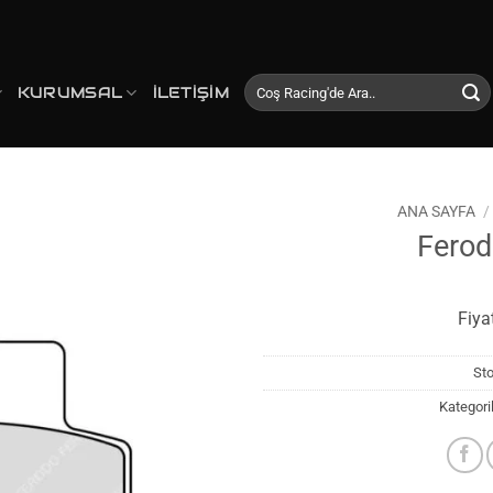
Ara:
KURUMSAL
İLETIŞIM
ANA SAYFA
/
Fero
Favorilerime
Ekle
Fiya
St
Kategori