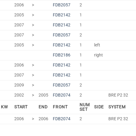
2006
>
FDB2057
2
2005
>
FDB2142
1
2007
>
FDB2142
1
2007
>
FDB2057
2
2005
>
FDB2142
1
left
FDB2186
1
right
2006
>
FDB2142
1
2007
>
FDB2142
1
2009
>
FDB2057
2
2002
>
2005
FDB2074
2
BRE P2 32
NUM
KW
START
END
FRONT
SIDE
SYSTEM
SET
2006
>
2006
FDB2074
2
BRE P2 32