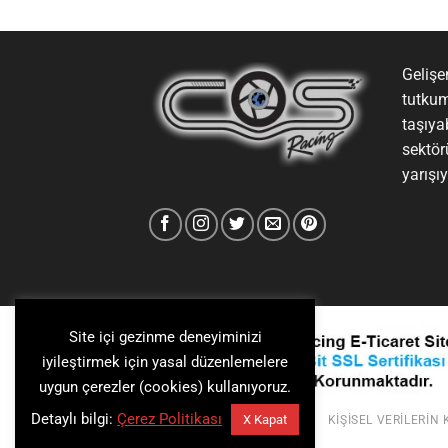
Gelişen
tutkum
taşıya
sektör
yarışı
Site içi gezinme deneyiminizi
iyileştirmek için yasal düzenlemelere
uygun çerezler (cookies) kullanıyoruz.
Detaylı bilgi:
Çerez Politikası
X Kapat
KIŞISEL VERILERIN