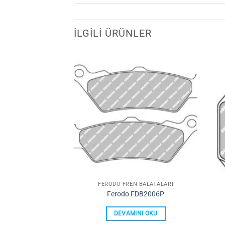
İLGILI ÜRÜNLER
Favorilerime
Favorilerime
Ekle
Ekle
N BALATALARI
FERODO FREN BALATALARI
 FDB2001P
Ferodo FDB2006P
INI OKU
DEVAMINI OKU