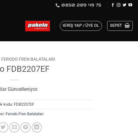
0850 209 49 75
GIRIŞ YAP / ÜYE OL
SEPET
FERODO FREN BALATALARI
do FDB2207EF
tlar Güncelleniyor.
ok kodu:
FDB2207EF
ler:
Ferodo Fren Balataları