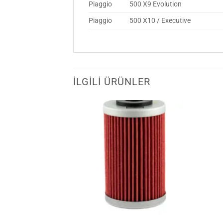
Piaggio
500 X9 Evolution
Piaggio
500 X10 / Executive
İLGILI ÜRÜNLER
Favorilerime
Favorilerime
Ekle
Ekle