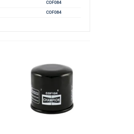
COF084
COF084
ime
Favorilerime
Ekle