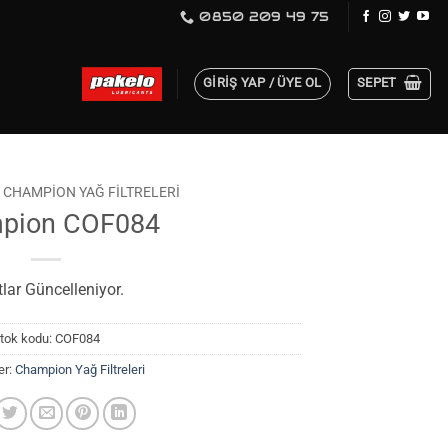
0850 209 49 75
GIRIŞ YAP / ÜYE OL
SEPET
CHAMPION YAĞ FILTRELERI
pion COF084
tlar Güncelleniyor.
tok kodu:
COF084
er:
Champion Yağ Filtreleri