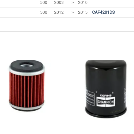
500
2003
>
2010
500
2012
>
2015
CAF4201DS
Favorilerime
Favoriler
Ekle
Ekle