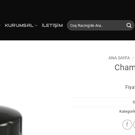
Ara:
KURUMSAL
İLETIŞIM
ANA SAYFA
/
Cham
Favorilerime
Ekle
Fiya
S
Kategoril