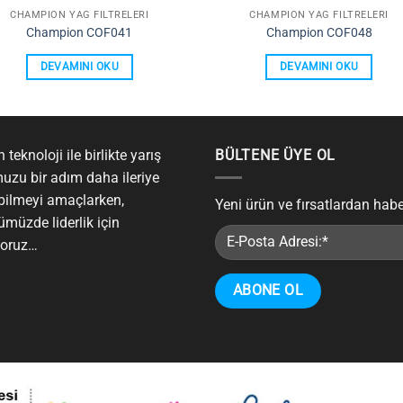
CHAMPION YAĞ FILTRELERI
CHAMPION YAĞ FILTRELERI
Champion COF041
Champion COF048
DEVAMINI OKU
DEVAMINI OKU
 teknoloji ile birlikte yarış
BÜLTENE ÜYE OL
uzu bir adım daha ileriye
bilmeyi amaçlarken,
Yeni ürün ve fırsatlardan hab
ümüzde liderlik için
yoruz…