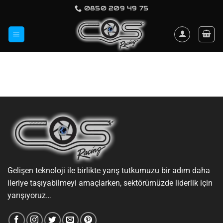
İçeriğe
0850 209 49 75
atla
Gelişen teknoloji ile birlikte yarış tutkumuzu bir adım daha
ileriye taşıyabilmeyi amaçlarken, sektörümüzde liderlik için
yarışıyoruz…