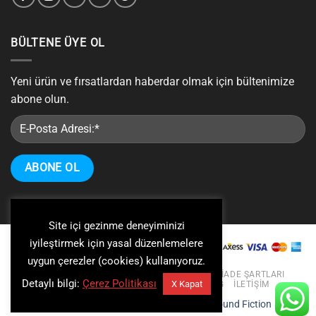
BÜLTENE ÜYE OL
Yeni ürün ve fırsatlardan haberdar olmak için bültenimize
abone olun.
Site içi gezinme deneyiminizi
iyileştirmek için yasal düzenlemelere
uygun çerezler (cookies) kullanıyoruz.
KIŞISEL VERILERIN KORUNMASI VE GIZLILIK
İADE ŞARTLARI
Detaylı bilgi:
Çerez Politikası
X Kapat
ÜYELIK SÖZLEŞMESI
KURUMSAL
BLOG
İLETIŞIM
Copyright 2026 ©
Coş Racing
| Web:
A Sound Fiction