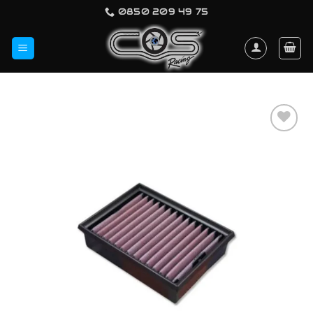
İçeriğe
0850 209 49 75
atla
Favorilerime
Ekle