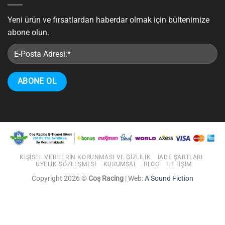
Yeni ürün ve fırsatlardan haberdar olmak için bültenimize
abone olun.
KIŞISEL VERILERIN KORUNMASI VE GIZLILIK
İADE ŞARTLARI
ÜYELIK SÖZLEŞMESI
KURUMSAL
BLOG
İLETIŞIM
Copyright 2026 ©
Coş Racing
| Web:
A Sound Fiction