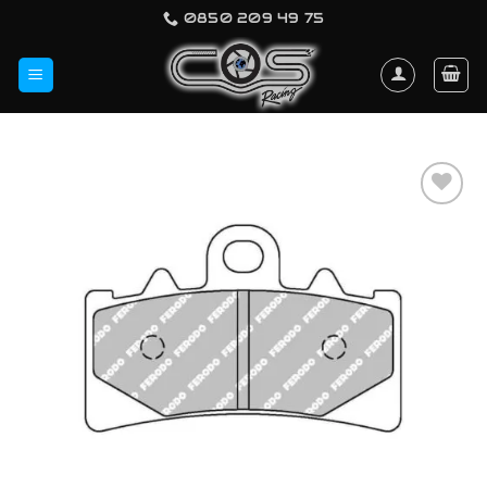
İçeriğe
0850 209 49 75
atla
Favorilerime
Ekle