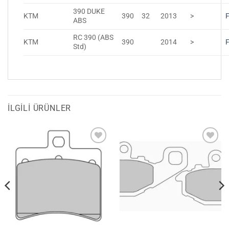
390 DUKE
KTM
390
32
2013
>
ABS
RC 390 (ABS
KTM
390
2014
>
Std)
İLGILI ÜRÜNLER
Favorilerime
Favorilerime
Ekle
Ekle