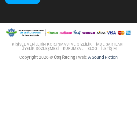
KIŞISEL VERILERIN KORUNMASI VE GIZLILIK
İADE ŞARTLARI
ÜYELIK SÖZLEŞMESI
KURUMSAL
BLOG
İLETIŞIM
Copyright 2026 ©
Coş Racing
| Web:
A Sound Fiction