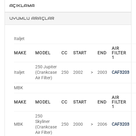
AÇIKLAMA
UYUMLU ARAÇLAR
Italjet
AIR
MAKE
MODEL
CC
START
END
FILTER
1
250 Jupiter
Italjet
(Crankcase
250
2002
>
2003
CAF3203
Air Filter)
MBK
AIR
MAKE
MODEL
CC
START
END
FILTER
1
250
Skyliner
MBK
250
2000
>
2006
CAF3203
(Crankcase
Air Filter)