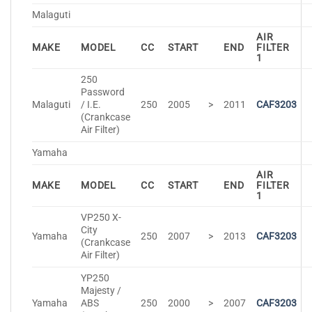
Malaguti
AIR
MAKE
MODEL
CC
START
END
FILTER
1
250
Password
Malaguti
/ I.E.
250
2005
>
2011
CAF3203
(Crankcase
Air Filter)
Yamaha
AIR
MAKE
MODEL
CC
START
END
FILTER
1
VP250 X-
City
Yamaha
250
2007
>
2013
CAF3203
(Crankcase
Air Filter)
YP250
Majesty /
Yamaha
ABS
250
2000
>
2007
CAF3203