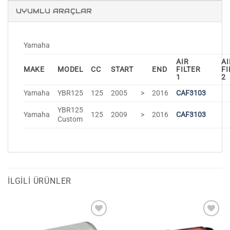
UYUMLU ARAÇLAR
Yamaha
AIR
AI
MAKE
MODEL
CC
START
END
FILTER
FI
1
2
Yamaha
YBR125
125
2005
>
2016
CAF3103
YBR125
Yamaha
125
2009
>
2016
CAF3103
Custom
İLGILI ÜRÜNLER
Favorilerime
Favorilerime