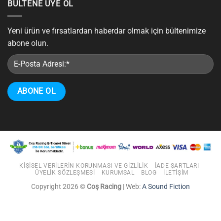
BÜLTENE ÜYE OL
Yeni ürün ve fırsatlardan haberdar olmak için bültenimize
abone olun.
KIŞISEL VERILERIN KORUNMASI VE GIZLILIK
İADE ŞARTLARI
ÜYELIK SÖZLEŞMESI
KURUMSAL
BLOG
İLETIŞIM
Copyright 2026 ©
Coş Racing
| Web:
A Sound Fiction