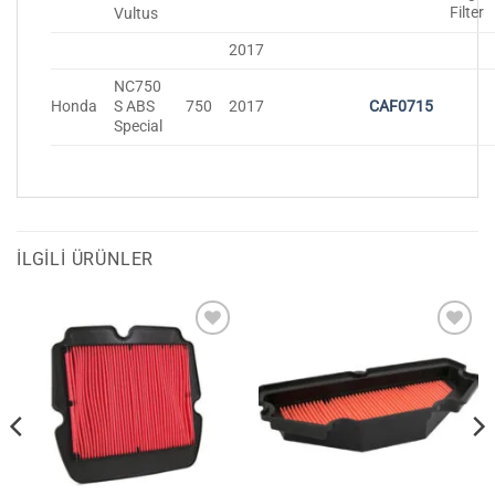
Vultus
2017
NC750
Honda
S ABS
750
2017
CAF0715
Special
İLGILI ÜRÜNLER
Favorilerime
Favorilerime
Ekle
Ekle